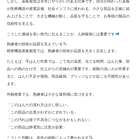
しかし、基板製造は非常にやりがいのある仕事です。自分が関わった基板
が医療機器や産業設備、社会インフラに使われる。小さな部品を正確に組
み上げることで、大きな機械が動く。品質を守ることで、お客様の製品の
信頼性を支える。
こうした価値を若い世代に伝えることが、人材確保には重要です
熟練者の技術が品質を支えている
精密機器基板製造では、熟練者の技術が品質を大きく左右します。
たとえば、手はんだ作業では、こて先の温度、当てる時間、はんだ量、部
品への熱のかけ方、仕上がりの見極めが重要です。経験の浅い人が作業す
ると、はんだ不足や過熱、部品破損、ブリッジなどが起こる可能性があり
ます。
外観検査でも、熟練者は小さな違和感に気づきます。
「このはんだの濡れ方は少し怪しい」
「この部品の位置がわずかにずれている」
「この汚れは後で不具合につながるかもしれない」
「この部品は静電気に注意が必要」
こうした判断は、長年の経験によって磨かれます