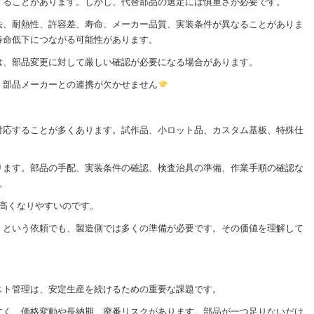
することがあります。しかし、代替部品の選定には慎重さが必要です。
法、耐熱性、許容差、寿命、メーカー品質、実装条件が異なることがありま
寿命低下につながる可能性があります。
は、部品変更に対して厳しい確認が必要になる場合があります。
、部品メーカーとの連携が欠かせません
対応することが多くあります。試作品、小ロット品、カスタム基板、特殊仕
ります。部品の手配、実装条件の確認、検査治具の準備、作業手順の確認な
。
が高くなりやすいのです。
」という依頼でも、製造側では多くの準備が必要です。その価値を理解して
スト管理は、安定生産を続けるための重要な課題です。
すく、価格変動や長納期、廃番リスクがあります。部品が一つ足りないだけ