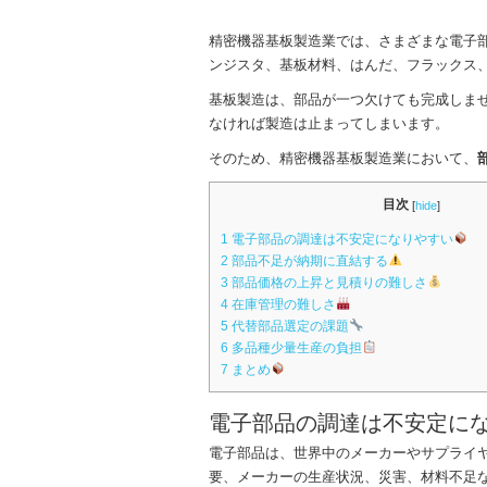
k
精密機器基板製造業では、さまざまな電子部
ンジスタ、基板材料、はんだ、フラックス
基板製造は、部品が一つ欠けても完成しま
なければ製造は止まってしまいます。
そのため、精密機器基板製造業において、
目次
[
hide
]
1
電子部品の調達は不安定になりやすい
2
部品不足が納期に直結する
3
部品価格の上昇と見積りの難しさ
4
在庫管理の難しさ
5
代替部品選定の課題
6
多品種少量生産の負担
7
まとめ
電子部品の調達は不安定に
電子部品は、世界中のメーカーやサプライ
要、メーカーの生産状況、災害、材料不足