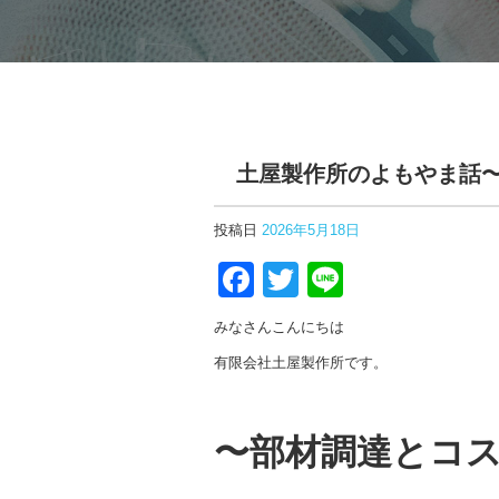
土屋製作所のよもやま話
投稿日
2026年5月18日
F
T
Li
a
wi
n
みなさんこんにちは
c
tt
e
有限会社土屋製作所です。
e
er
b
〜部材調達とコ
o
o