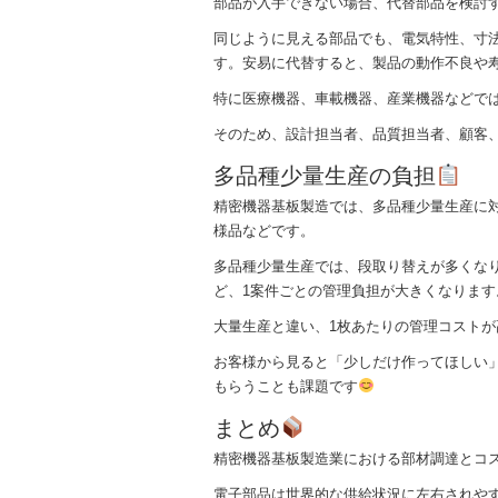
部品が入手できない場合、代替部品を検討
同じように見える部品でも、電気特性、寸
す。安易に代替すると、製品の動作不良や
特に医療機器、車載機器、産業機器などで
そのため、設計担当者、品質担当者、顧客
多品種少量生産の負担
精密機器基板製造では、多品種少量生産に
様品などです。
多品種少量生産では、段取り替えが多くな
ど、1案件ごとの管理負担が大きくなります
大量生産と違い、1枚あたりの管理コスト
お客様から見ると「少しだけ作ってほしい
もらうことも課題です
まとめ
精密機器基板製造業における部材調達とコ
電子部品は世界的な供給状況に左右されや